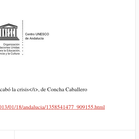
cabó la crisis</i>, de Concha Caballero
013/01/18/andalucia/
1358541477_909155.html