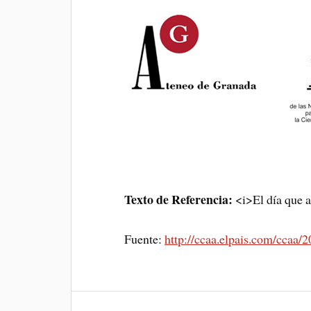
Texto de Referencia:
<i>El día que a
Fuente:
http://ccaa.elpais.com/ccaa/
2