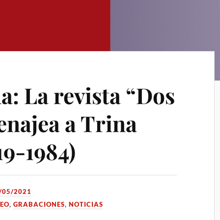
: La revista “Dos
enajea a Trina
19-1984)
/05/2021
NEO
,
GRABACIONES
,
NOTICIAS