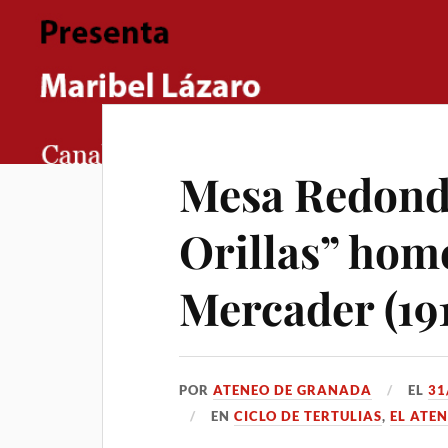
Mesa Redonda
Orillas” hom
Mercader (19
POR
ATENEO DE GRANADA
EL
31
EN
CICLO DE TERTULIAS
,
EL ATE