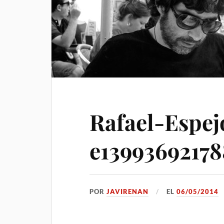
Rafael-Espej
e13993692178
POR
JAVIRENAN
EL
06/05/2014