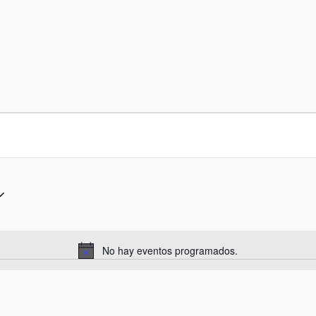
No hay eventos programados.
A
v
i
s