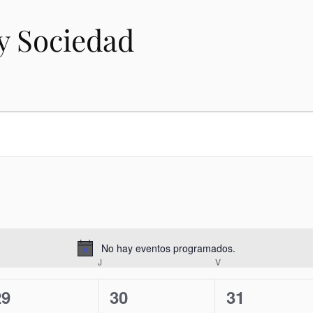
y Sociedad
No hay eventos programados.
A
J
V
v
i
0
0
0
29
30
31
s