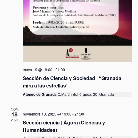
ú
.
t
s
a
q
s
u
d
e
e
d
E
a
v
y
e
v
n
mayo 19 @ 19:00
-
21:00
i
t
Sección de Ciencia y Sociedad | “Granada
s
o
mira a las estrellas”
t
Ateneo de Granada
C/Martín Bohórquez, 30, Granada
a
s
NOV
d
18
noviembre 18, 2025 @ 19:00
-
21:00
e
2025
Sección ciencia | Ágora (Ciencias y
E
Humanidades)
v