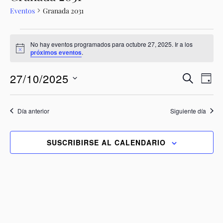
Eventos
Granada 2031
No hay eventos programados para octubre 27, 2025. Ir a los
A
próximos eventos
.
v
i
N
N
27/10/2025
s
B
D
o
a
a
U
S
Í
v
S
v
e
A
C
l
e
Día anterior
Siguiente día
e
e
A
g
g
c
R
a
c
a
SUSCRIBIRSE AL CALENDARIO
c
i
c
o
i
i
n
ó
a
ó
n
l
n
d
a
d
f
e
e
e
v