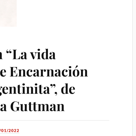
 “La vida
e Encarnación
entinita”, de
za Guttman
/01/2022