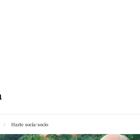
Hazte socia/socio