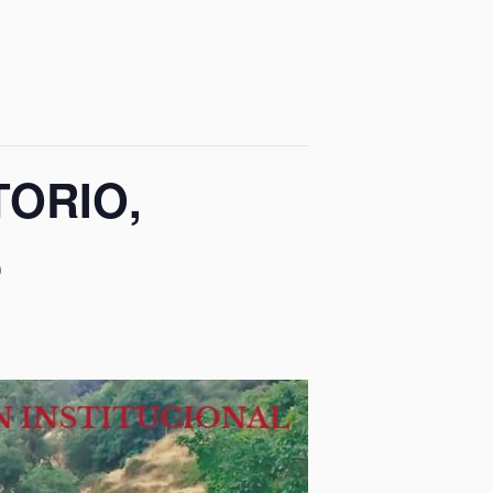
ITORIO,
S