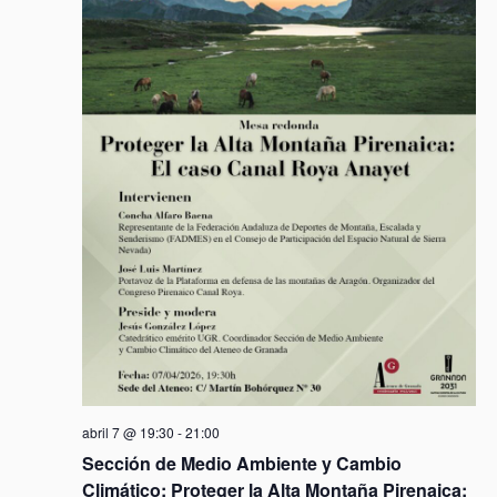
e
n
t
o
s
abril 7 @ 19:30
-
21:00
Sección de Medio Ambiente y Cambio
Climático: Proteger la Alta Montaña Pirenaica: