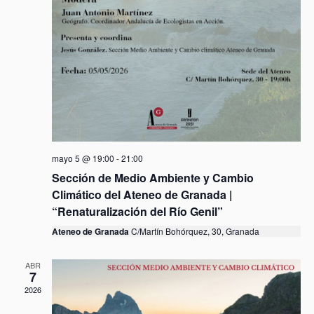
ú
.
t
s
a
q
s
u
d
e
e
d
E
a
v
y
e
v
n
mayo 5 @ 19:00
-
21:00
i
t
Sección de Medio Ambiente y Cambio
s
o
Climático del Ateneo de Granada |
t
“Renaturalización del Río Genil”
a
Ateneo de Granada
C/Martín Bohórquez, 30, Granada
s
d
ABR
e
7
E
2026
v