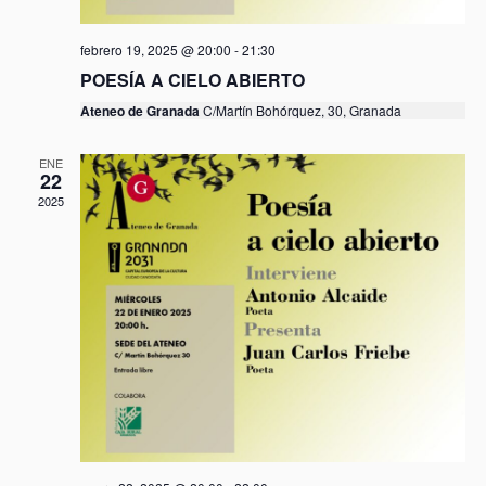
e
n
febrero 19, 2025 @ 20:00
-
21:30
t
POESÍA A CIELO ABIERTO
o
Ateneo de Granada
C/Martín Bohórquez, 30, Granada
s
ENE
22
2025