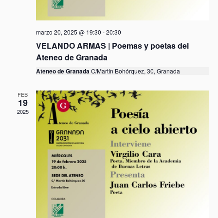
ú
.
t
s
a
q
s
marzo 20, 2025 @ 19:30
-
20:30
u
d
VELANDO ARMAS | Poemas y poetas del
e
e
Ateneo de Granada
d
E
Ateneo de Granada
C/Martín Bohórquez, 30, Granada
a
v
y
e
FEB
v
19
n
i
2025
t
s
o
t
a
s
d
e
E
v