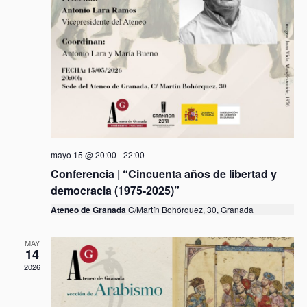
ú
.
t
s
a
q
s
u
d
e
e
d
E
a
v
y
e
v
n
mayo 15 @ 20:00
-
22:00
i
t
Conferencia | “Cincuenta años de libertad y
s
o
democracia (1975-2025)”
t
Ateneo de Granada
C/Martín Bohórquez, 30, Granada
a
s
MAY
d
14
e
2026
E
v