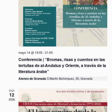
e
n
t
o
s
mayo 14 @ 19:00
-
21:00
Conferencia | “Bromas, risas y cuentos en las
tertulias de al-Andalus y Oriente, a través de la
literatura árabe”
Ateneo de Granada
C/Martín Bohórquez, 30, Granada
ENE
12
2026