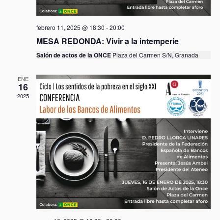
ú
.
t
s
a
q
febrero 11, 2025 @ 18:30
-
20:00
s
u
MESA REDONDA: Vivir a la intemperie
d
e
Salón de actos de la ONCE
Plaza del Carmen S/N, Granada
e
d
E
a
ENE
v
16
y
e
2025
v
n
i
t
s
o
t
a
s
d
e
E
v